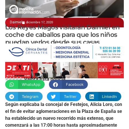
Daimiel
diciembre 17, 2020
Para evitar aglomeraciones en la Plaza
Los Reyes Magos visitarán Daimiel en
coche de caballos para que los niños
puedan verlos desde sus casas
manchainformacion.com
Valora esta noticia
WhatsApp
Facebook
Telegram
Twitter
LinkedIn
Según explicaba la concejal de Festejos, Alicia Loro, con
el fin de evitar aglomeraciones en la Plaza de España se
ha establecido un nuevo recorrido más extenso, que
comenzará a las 17:00 horas hasta aproximadamente