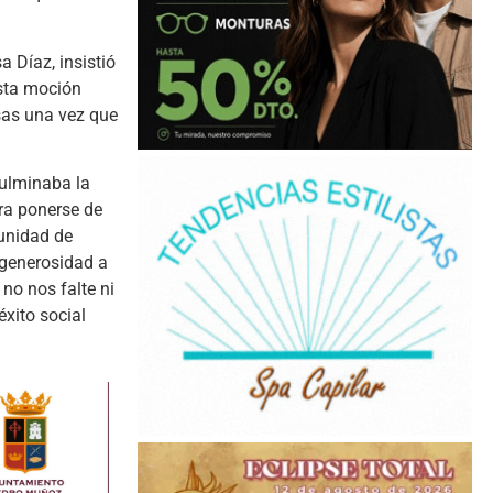
a Díaz, insistió
esta moción
esas una vez que
culminaba la
ara ponerse de
unidad de
 generosidad a
 no nos falte ni
xito social