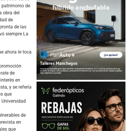
l patrimonio de
a obra del
idad de
mpronta de las
evó siempre La
ue ahora le toca
y promoción
arate de
interés en
ta, y se refería
os que
 Universidad
ulnerables de
revista en
ales que