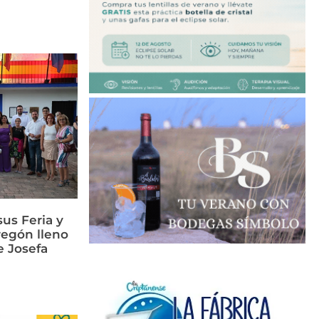
us Feria y
regón lleno
e Josefa