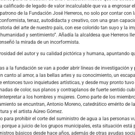
a calificado de legado de valor incalculable que va a engrosar e
patrono de la Fundación José Herreros, no solo por contar con l
nconformista, tenaz, autodidacta y creativo, con una gran capac
toria del arte de nuestro país, con ese colorido tan suyo y la i
 humanidad y sentimiento”. Añadía la alcaldesa que Herreros ll
enseñó la mirada de un incorformista.
rosidad del autor y su calidad pictórica y humana, apuntando q
ias a la fundación se van a poder abrir líneas de investigación 
n canto al amor, a las bellas artes y su conocimiento, un escap
entonces tuvo inquietudes artísticas, y desde muy pronto tuvo 
adas de color, sus planos y contraplanos de fuerte sentido cubis
 interpretar a los hombres y mujeres. Como parte de los miembr
iento se encuntran, Antonio Moreno, catedrático emérito de la
tura y el artista Aúreo Gómez.
o para prohibir el corte del suministro de agua a las personas v
rque a juicio de los grupos municipales, esta situación está p
ministros básicos desde hace años, además de otras ayudas soci