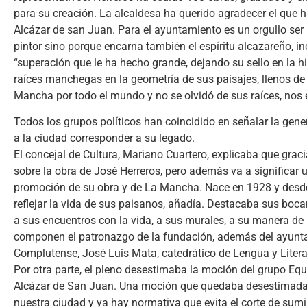
para su creación. La alcaldesa ha querido agradecer el que h
Alcázar de san Juan. Para el ayuntamiento es un orgullo ser 
pintor sino porque encarna también el espíritu alcazareño, i
“superación que le ha hecho grande, dejando su sello en la his
raíces manchegas en la geometría de sus paisajes, llenos de
Mancha por todo el mundo y no se olvidó de sus raíces, nos 
Todos los grupos políticos han coincidido en señalar la gene
a la ciudad corresponder a su legado.
El concejal de Cultura, Mariano Cuartero, explicaba que grac
sobre la obra de José Herreros, pero además va a significar u
promoción de su obra y de La Mancha. Nace en 1928 y desde 
reflejar la vida de sus paisanos, añadía. Destacaba sus bocan
a sus encuentros con la vida, a sus murales, a su manera de
componen el patronazgo de la fundación, además del ayuntam
Complutense, José Luis Mata, catedrático de Lengua y Litera
Por otra parte, el pleno desestimaba la moción del grupo Equ
Alcázar de San Juan. Una moción que quedaba desestimada po
nuestra ciudad y ya hay normativa que evita el corte de su