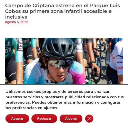
Campo de Criptana estrena en el Parque Luis
Cobos su primera zona infantil accesible e
inclusiva
agosto 6, 2026
Utilizamos cookies propias y de terceros para analizar
nuestros servicios y mostrarte publicidad relacionada con tus
preferencias. Puedes obtener más información y configurar
Rubén y Mario García Galán afrontan la Vuelta
tus preferencias en ajustes.
a Castilla-La Mancha Leader en forma
agosto 6, 2026
Cerrar el banner de 
Aceptar
Rechazar
Ajustes