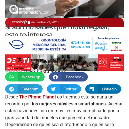
Tecnología
diciembre 29, 2020
The Phone Planet
Si aún no sabes qué móvil regalar,
esto te interesa
manchainformacion.com
Valora esta noticia
WhatsApp
Facebook
Telegram
Twitter
LinkedIn
Desde
The Phone Planet
os traemos esta semana un
recorrido por
los mejores móviles o smartphones.
Acertar
estas navidades con un móvil es muy complicado por la
gran variedad de modelos que presenta el mercado.
Dependiendo de quién sea el afortunado a quién se lo