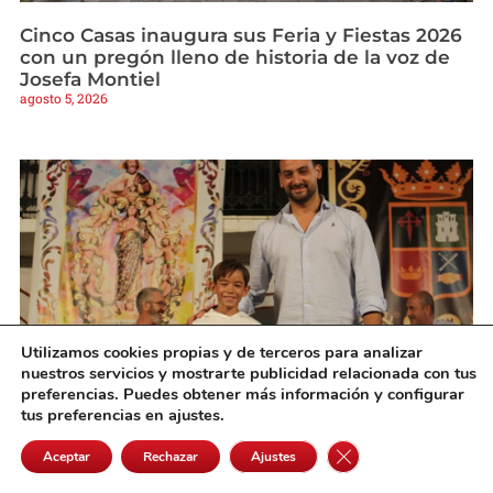
Cinco Casas inaugura sus Feria y Fiestas 2026
con un pregón lleno de historia de la voz de
Josefa Montiel
agosto 5, 2026
Utilizamos cookies propias y de terceros para analizar
nuestros servicios y mostrarte publicidad relacionada con tus
preferencias. Puedes obtener más información y configurar
tus preferencias en ajustes.
Martín Olivares se alza con la victoria en la III
Noche de Talentos de Pedro Muñoz
Cerrar el banner de 
Aceptar
Rechazar
Ajustes
agosto 5, 2026