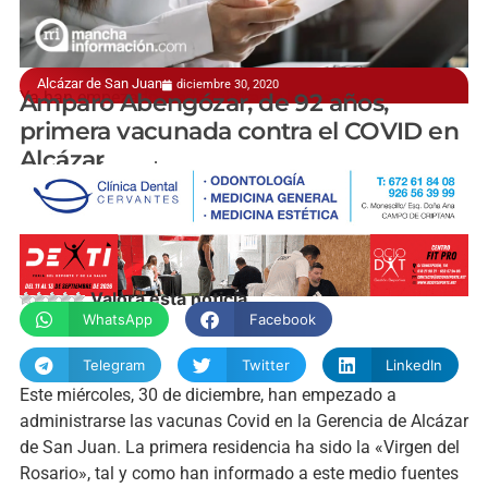
Alcázar de San Juan
diciembre 30, 2020
Ya han empezado a administrarse las vacunas
Amparo Abengózar, de 92 años,
primera vacunada contra el COVID en
Alcázar
manchainformacion.com
Valora esta noticia
WhatsApp
Facebook
Telegram
Twitter
LinkedIn
Este miércoles, 30 de diciembre, han empezado a
administrarse las vacunas Covid en la Gerencia de Alcázar
de San Juan. La primera residencia ha sido la «Virgen del
Rosario», tal y como han informado a este medio fuentes