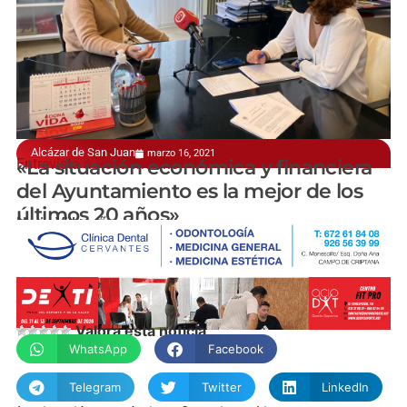
Alcázar de San Juan
marzo 16, 2021
Entrevista a Rosa Melchor
«La situación económica y financiera
del Ayuntamiento es la mejor de los
últimos 20 años»
Nuria Villacañas
Valora esta noticia
WhatsApp
Facebook
Telegram
Twitter
LinkedIn