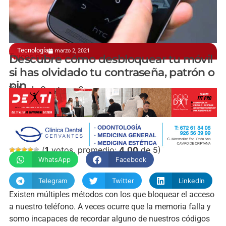
Tecnología
marzo 2, 2021
Trucos para el smartphone
Descubre cómo desbloquear tu móvil
si has olvidado tu contraseña, patrón o
pin
Yolanda Cuarteros Carmona
(
1
votos, promedio:
4,00
de 5)
WhatsApp
Facebook
Telegram
Twitter
LinkedIn
Existen múltiples métodos con los que bloquear el acceso
a nuestro teléfono. A veces ocurre que la memoria falla y
somo incapaces de recordar alguno de nuestros códigos