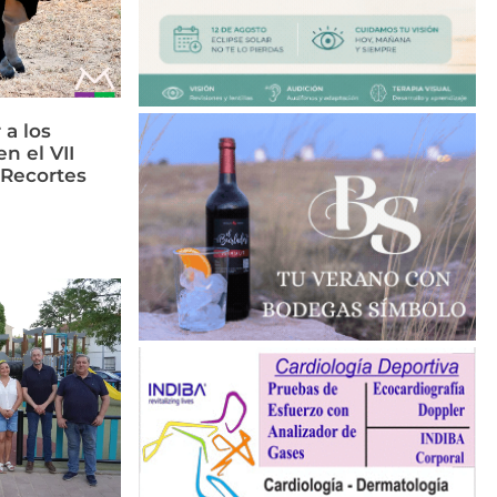
 a los
n el VII
 Recortes