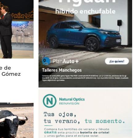
e de
és Gómez