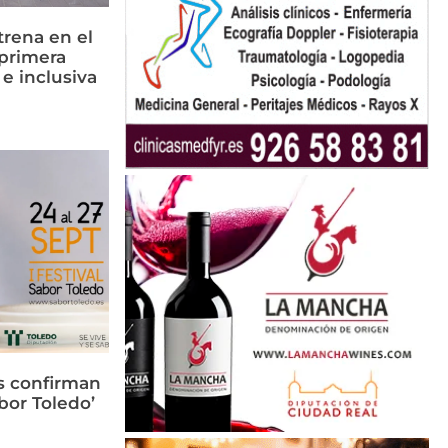
rena en el
primera
 e inclusiva
s confirman
bor Toledo’