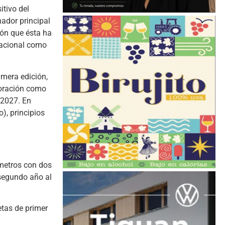
itivo del
nador principal
ión que ésta ha
nacional como
imera edición,
boración como
 2027. En
), principios
ómetros con dos
 segundo año al
etas de primer