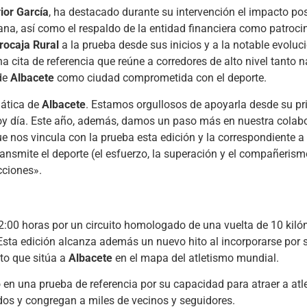
ior García
, ha destacado durante su intervención el impacto pos
ana, así como el respaldo de la entidad financiera como patroci
rocaja Rural
a la prueba desde sus inicios y a la notable evoluc
cita de referencia que reúne a corredores de alto nivel tanto 
 de
Albacete
como ciudad comprometida con el deporte.
mática de
Albacete
. Estamos orgullosos de apoyarla desde su pr
oy día. Este año, además, damos un paso más en nuestra cola
e nos vincula con la prueba esta edición y la correspondiente a
smite el deporte (el esfuerzo, la superación y el compañerismo
ciones».
22:00 horas por un circuito homologado de una vuelta de 10 kil
Esta edición alcanza además un nuevo hito al incorporarse por
to que sitúa a
Albacete
en el mapa del atletismo mundial.
 en una prueba de referencia por su capacidad para atraer a atl
ados y congregan a miles de vecinos y seguidores.