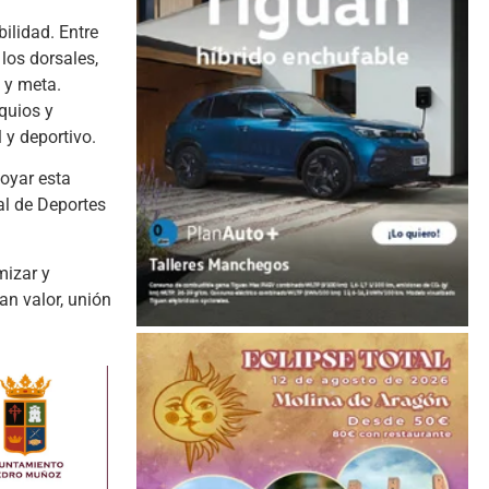
ilidad. Entre
 los dorsales,
a y meta.
quios y
 y deportivo.
oyar esta
ial de Deportes
mizar y
an valor, unión