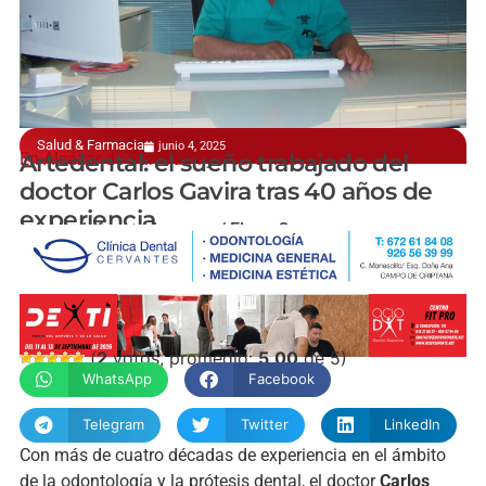
Salud & Farmacia
junio 4, 2025
En Alcázar de San Juan y Pedro Muñoz
Artedental: el sueño trabajado del
doctor Carlos Gavira tras 40 años de
experiencia
manchainformacion.com / Elena Carrasco
(
2
votos, promedio:
5,00
de 5)
WhatsApp
Facebook
Telegram
Twitter
LinkedIn
Con más de cuatro décadas de experiencia en el ámbito
de la odontología y la prótesis dental, el doctor
Carlos