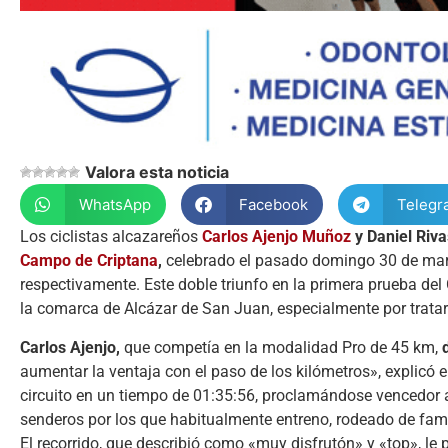
Valora esta noticia
WhatsApp
Facebook
Telegr
Los ciclistas alcazareños
Carlos Ajenjo Muñoz
y Daniel Riv
Campo de Criptana
,
celebrado el pasado domingo 30 de marzo,
respectivamente. Este doble triunfo en la primera prueba del 
la comarca de Alcázar de San Juan, especialmente por tratar
Carlos Ajenjo,
que competía en la modalidad Pro de 45 km,
aumentar la ventaja con el paso de los kilómetros», explicó el
circuito en un tiempo de 01:35:56, proclamándose vencedor ab
senderos por los que habitualmente entreno, rodeado de fami
El recorrido, que describió como «muy disfrutón» y «top», le 