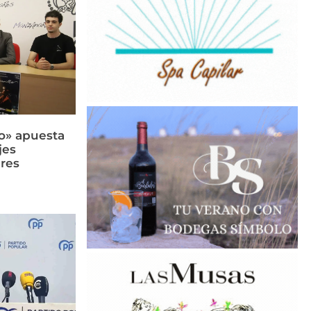
llo» apuesta
jes
res