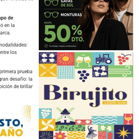
mpo de
ó en la
arca.
 modalidades:
ntre los
 primera prueba
ran desafío: la
ción de brillar