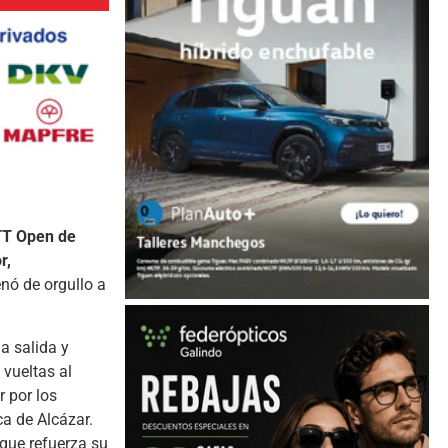
BTT Open de
r,
enó de orgullo a
a salida y
 vueltas al
r por los
a de Alcázar.
 que refuerza su