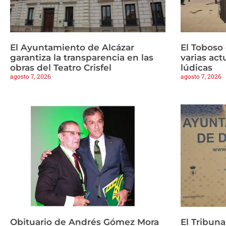
El Ayuntamiento de Alcázar
El Toboso
garantiza la transparencia en las
varias ac
obras del Teatro Crisfel
lúdicas
agosto 7, 2026
agosto 7, 2026
Obituario de Andrés Gómez Mora
El Tribuna