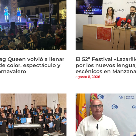
ag Queen volvió a llenar
El 52º Festival «Lazari
de color, espectáculo y
por los nuevos lengua
arnavalero
escénicos en Manzana
agosto 8, 2026