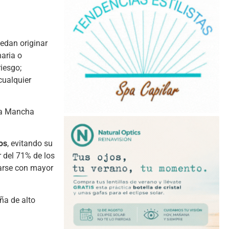
uedan originar
naria o
iesgo;
cualquier
-La Mancha
os
, evitando su
 del 71% de los
tarse con mayor
ña de alto