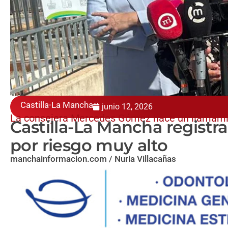
Castilla-La Mancha
junio 12, 2026
La consejera Mercedes Gómez hace un llamamie
Castilla-La Mancha registra
por riesgo muy alto
manchainformacion.com / Nuria Villacañas