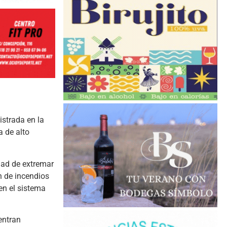
istrada en la
a de alto
idad de extremar
n de incendios
en el sistema
entran