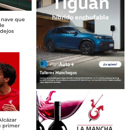
a nave que
de
idejos
Alcázar
u primer