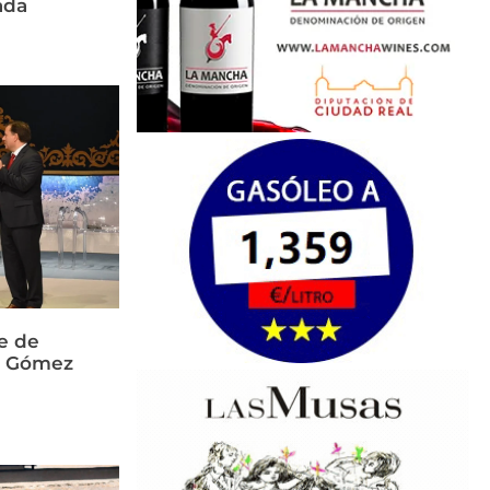
ada
e de
és Gómez