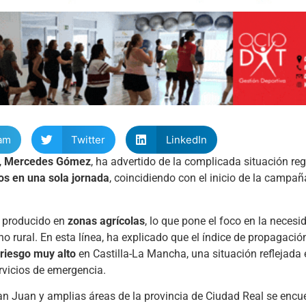
am
Twitter
LinkedIn
,
Mercedes Gómez
, ha advertido de la complicada situación reg
os en una sola jornada
, coincidiendo con el inicio de la campañ
 producido en
zonas agrícolas
, lo que pone el foco en la neces
o rural. En esta línea, ha explicado que el índice de propagació
riesgo muy alto
en Castilla-La Mancha, una situación reflejada 
rvicios de emergencia.
an Juan
y amplias áreas de la provincia de
Ciudad Real
se encu