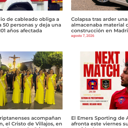
io de cableado obliga a
Colapsa tras arder un
a 50 personas y deja una
almacenaba material 
101 años afectada
construcción en Madr
agosto 7, 2026
criptanenses acompañan
El Emers Sporting de 
, el Cristo de Villajos, en
afronta este viernes s