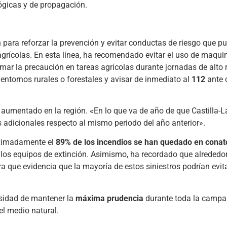
ógicas y de propagación.
para reforzar la prevención y evitar conductas de riesgo que p
grícolas. En esta línea, ha recomendado evitar el uso de maqui
ar la precaución en tareas agrícolas durante jornadas de alto r
ntornos rurales o forestales y avisar de inmediato al
112
ante 
 aumentado en la región. «En lo que va de año de que Castilla
s adicionales respecto al mismo periodo del año anterior».
oximadamente el
89% de los incendios se han quedado en conat
 los equipos de extinción. Asimismo, ha recordado que alrededor
ra que evidencia que la mayoría de estos siniestros podrían evi
esidad de mantener la
máxima prudencia
durante toda la campa
el medio natural.