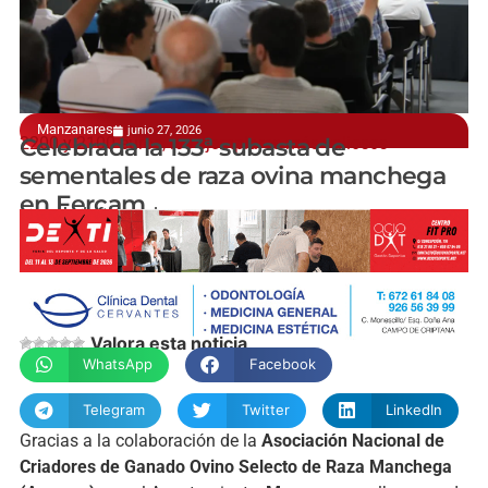
Manzanares
junio 27, 2026
2200 y 2100 euros, los ejemplares más valiosos
Celebrada la 133ª subasta de
sementales de raza ovina manchega
en Fercam
manchainformacion.com
Valora esta noticia
WhatsApp
Facebook
Telegram
Twitter
LinkedIn
Gracias a la colaboración de la
Asociación Nacional de
Criadores de Ganado Ovino Selecto de Raza Manchega