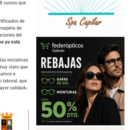
 8 cursos que
tificados de
nsejería de
aciones del
os ya está
as iniciativas
 muy claro que
imamos e
 laboral, que
ayor calidad».