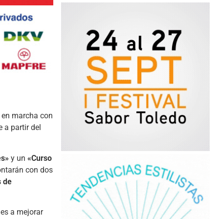
to en marcha con
a partir del
es»
y un
«Curso
ontarán con dos
s de
nes a mejorar