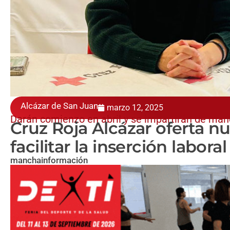
Alcázar de San Juan
marzo 12, 2025
Darán comienzo en abril y se impartirán de man
Cruz Roja Alcázar oferta n
facilitar la inserción laboral
manchainformación