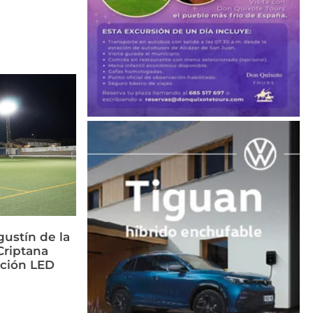
ustín de la
riptana
ación LED