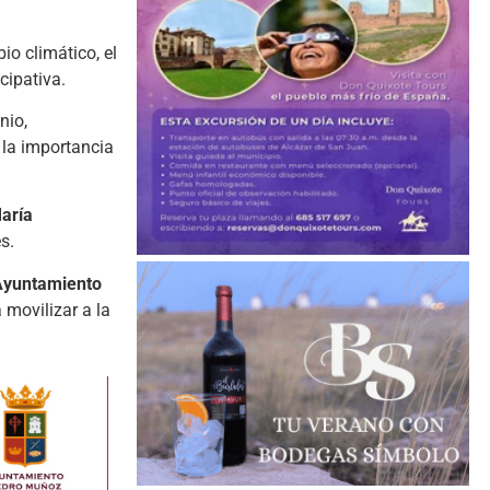
io climático, el
cipativa.
nio,
 la importancia
aría
s.
Ayuntamiento
 movilizar a la