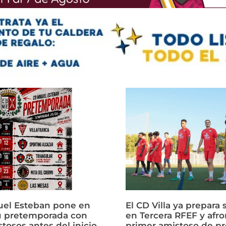
uel Esteban pone en
El CD Villa ya prepara 
u pretemporada con
en Tercera RFEF y afro
tosos antes del inicio
primer amistoso de p