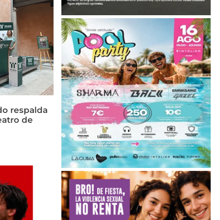
do respalda
eatro de