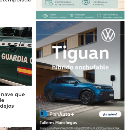
a nave que
de
idejos