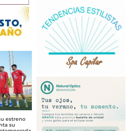
su estreno
nta su
retemporada