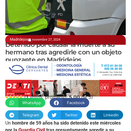
Madridejos
noviembre 27, 2024
La Policía Judicial se ha hecho cargo de la investigación
Detenido por causar la muerte a su
hermano tras agredirle con un objeto
punzante en Madridejos
manchainformacion.com
(
1
votos, promedio:
5,00
de 5)
WhatsApp
Facebook
Telegram
Twitter
LinkedIn
Un
hombre de 59 años ha sido detenido este miércoles
por la
Guardia Civil
tras presuntamente agredir a su