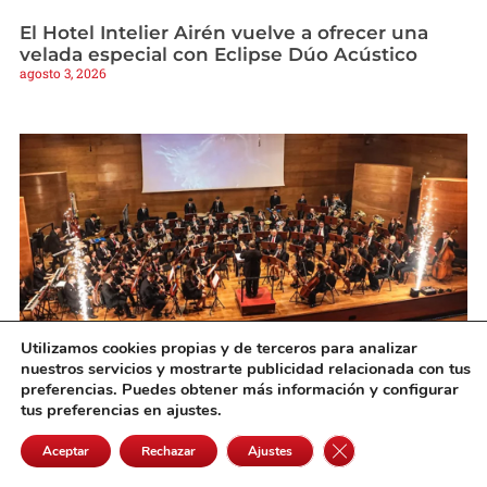
El Hotel Intelier Airén vuelve a ofrecer una
velada especial con Eclipse Dúo Acústico
agosto 3, 2026
Utilizamos cookies propias y de terceros para analizar
nuestros servicios y mostrarte publicidad relacionada con tus
preferencias. Puedes obtener más información y configurar
La Banda de Alcázar logra el segundo premio
tus preferencias en ajustes.
en el Certamen Nacional de Bandas de Cine
de Cullera
Cerrar el banner de 
Aceptar
Rechazar
Ajustes
agosto 3, 2026