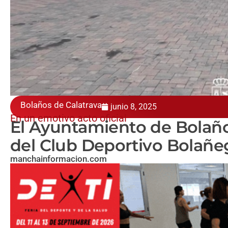
Bolaños de Calatrava
junio 8, 2025
En un emotivo acto oficial
El Ayuntamiento de Bolaño
del Club Deportivo Bolañe
manchainformacion.com