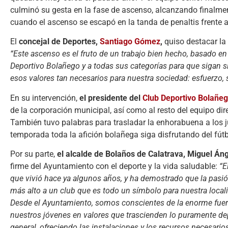
culminó su gesta en la fase de ascenso, alcanzando finalment
cuando el ascenso se escapó en la tanda de penaltis frente 
El
concejal de Deportes,
Santiago Gómez
,
quiso destacar la 
“Este ascenso es el fruto de un trabajo bien hecho, basado e
Deportivo Bolañego y a todas sus categorías para que sigan s
esos valores tan necesarios para nuestra sociedad: esfuerzo, 
En su intervención,
el presidente del
Club Deportivo Bolañe
de la corporación municipal, así como al resto del equipo di
También tuvo palabras para trasladar la enhorabuena a los j
temporada toda la afición bolañega siga disfrutando del fútb
Por su parte,
el alcalde de Bolaños de Calatrava, Miguel Áng
firme del Ayuntamiento con el deporte y la vida saludable:
“E
que vivió hace ya algunos años, y ha demostrado que la pasión,
más alto a un club que es todo un símbolo para nuestra locali
Desde el Ayuntamiento, somos conscientes de la enorme fuerz
nuestros jóvenes en valores que trascienden lo puramente dep
general, ofreciendo las instalaciones y los recursos necesar