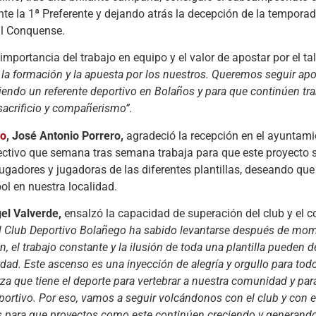
e la 1ª Preferente y dejando atrás la decepción de la temporada
al Conquense.
importancia del trabajo en equipo y el valor de apostar por el tal
n la formación y la apuesta por los nuestros. Queremos seguir ap
iendo un referente deportivo en Bolaños y para que continúen tr
sacrificio y compañerismo”.
go
, José Antonio Porrero,
agradeció la recepción en el ayuntami
rectivo que semana tras semana trabaja para que este proyecto 
ugadores y jugadoras de las diferentes plantillas, deseando que
ol en nuestra localidad.
el Valverde,
ensalzó la capacidad de superación del club y el
l Club Deportivo Bolañego ha sabido levantarse después de mome
 el trabajo constante y la ilusión de toda una plantilla pueden d
dad. Este ascenso es una inyección de alegría y orgullo para tod
a que tiene el deporte para vertebrar a nuestra comunidad y par
ortivo. Por eso, vamos a seguir volcándonos con el club y con e
ios para que proyectos como este continúen creciendo y generando