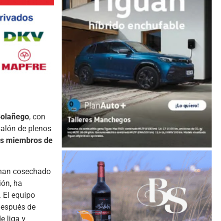
 Bolañego
, con
salón de plenos
los miembros de
e han cosechado
ión, ha
. El equipo
después de
e liga y