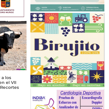
 a los
n el VII
 Recortes