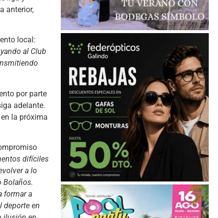
 anterior,
ento local:
oyando al Club
ansmitiendo
ento por parte
siga adelante.
 en la próxima
 compromiso
ntos difíciles
evolver a lo
o Bolaños.
a formar a
l deporte en
 ilusión en