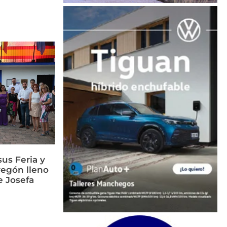
us Feria y
regón lleno
e Josefa