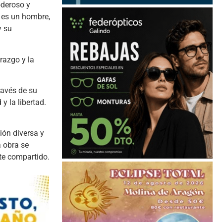
oderoso y
es un hombre,
y su
razgo y la
ravés de su
 y la libertad.
ión diversa y
a obra se
te compartido.