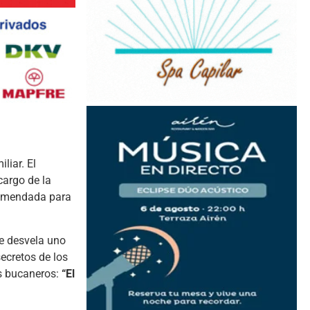
liar. El
 cargo de la
ecomendada para
se desvela uno
ecretos de los
os bucaneros:
“El