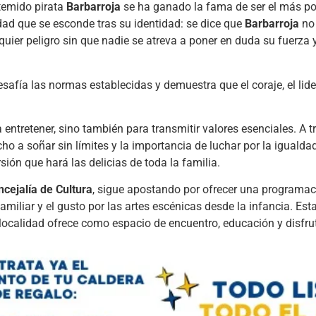
 temido pirata
Barbarroja
se ha ganado la fama de ser el más p
ad que se esconde tras su identidad: se dice que
Barbarroja
no 
quier peligro sin que nadie se atreva a poner en duda su fuerza 
afía las normas establecidas y demuestra que el coraje, el lide
ntretener, sino también para transmitir valores esenciales. A t
echo a soñar sin límites y la importancia de luchar por la igualdad
ión que hará las delicias de toda la familia.
cejalía de Cultura
, sigue apostando por ofrecer una programac
miliar y el gusto por las artes escénicas desde la infancia. Est
localidad ofrece como espacio de encuentro, educación y disfru