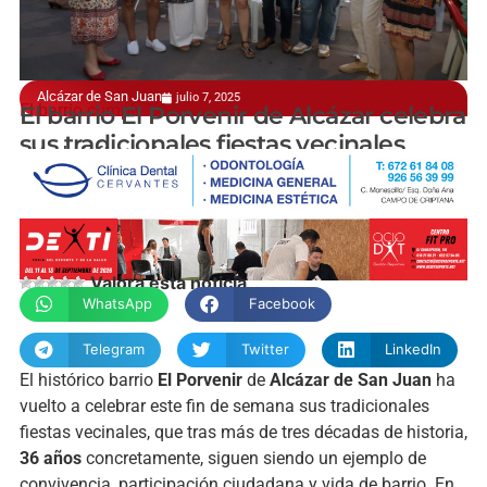
Alcázar de San Juan
julio 7, 2025
El barrio cumple 36 años
El barrio El Porvenir de Alcázar celebra
sus tradicionales fiestas vecinales
manchainformacion.com
Valora esta noticia
WhatsApp
Facebook
Telegram
Twitter
LinkedIn
El histórico barrio
El Porvenir
de
Alcázar de San Juan
ha
vuelto a celebrar este fin de semana sus tradicionales
fiestas vecinales, que tras más de tres décadas de historia,
36 años
concretamente, siguen siendo un ejemplo de
convivencia, participación ciudadana y vida de barrio. En