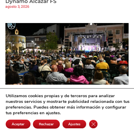
Dynamo Alcázar FS
agosto 3, 2026
Socuéllamos da la bienvenida a su Feria y
Utilizamos cookies propias y de terceros para analizar
Fiestas 2026 con una noche de pregón,
nuestros servicios y mostrarte publicidad relacionada con tus
tradición y música
preferencias. Puedes obtener más información y configurar
agosto 3, 2026
tus preferencias en ajustes.
Cerrar el banner de 
Aceptar
Rechazar
Ajustes