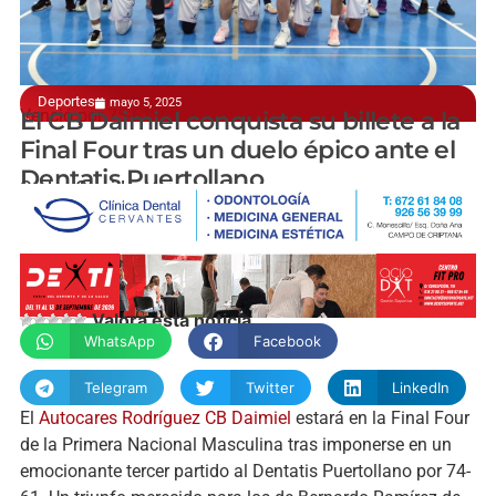
Deportes
mayo 5, 2025
Venció por 75-61
El CB Daimiel conquista su billete a la
Final Four tras un duelo épico ante el
Dentatis Puertollano
Carlos Garrido
Valora esta noticia
WhatsApp
Facebook
Telegram
Twitter
LinkedIn
El
Autocares Rodríguez CB Daimiel
estará en la Final Four
de la Primera Nacional Masculina tras imponerse en un
emocionante tercer partido al Dentatis Puertollano por 74-