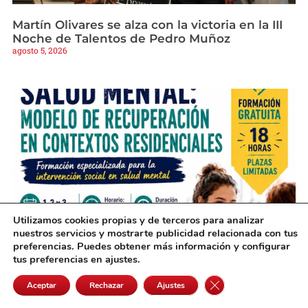
Martín Olivares se alza con la victoria en la III
Noche de Talentos de Pedro Muñoz
agosto 5, 2026
Utilizamos cookies propias y de terceros para analizar
nuestros servicios y mostrarte publicidad relacionada con tus
preferencias. Puedes obtener más información y configurar
Una nueva formación gratuita en Alcázar
tus preferencias en ajustes.
preparará a profesionales sobre salud mental
agosto 5, 2026
Cerrar el banner de 
Aceptar
Rechazar
Ajustes