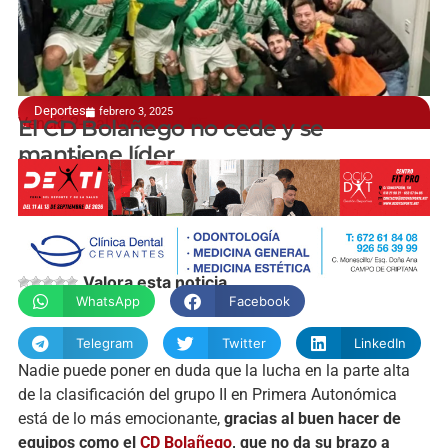
Deportes
febrero 3, 2025
Venció 2-4 al Membrilla CF
El CD Bolañego no cede y se
mantiene líder
Carlos Garrido
Valora esta noticia
WhatsApp
Facebook
Telegram
Twitter
LinkedIn
Nadie puede poner en duda que la lucha en la parte alta
de la clasificación del grupo II en Primera Autonómica
está de lo más emocionante,
gracias al buen hacer de
equipos como el
CD Bolañego
, que no da su brazo a