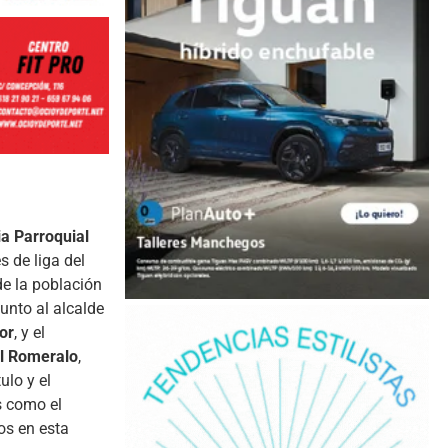
ia Parroquial
 de liga del
de la población
unto al alcalde
or
, y el
l Romeralo
,
ulo y el
s como el
os en esta