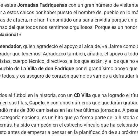
os estas
Jornadas Fadriqueñas
con un gran número de visitante
er a estos chicos por haber puesto el nombre del pueblo en lo m
onas de afuera, me han transmitido una sana envidia porque un 
nso del que todos nos sentimos orgullosos. Porque es un honor
Nacional
.»
mendador
, quien agradeció el apoyo al alcalde, «a Jaime como 
ador que tenemos. Agradezco también, añadió, el apoyo a todo
tas, cuerpo técnico, directivos, a los que están, y a los que no
 pueblo de
La Villa de don Fadrique
por el grandísimo apoyo que
e todos, y os aseguro de corazón que no os vamos a defraudar 
os al fútbol en la historia, con un
CD Villa
que ha logrado el títu
 en sus filas,
Capelo
, y con unos números que quedarán grabad
ndió más de 300 camisetas en las tres últimas jornadas. A pesar
categoría nacional es un hito que ya forma parte de la historia
demás, ha sido campeón en el estrecho vínculo que ha celebrado
 justo antes de empezar a pensar en la planificación de su próx