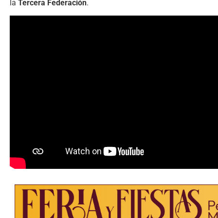
la
Tercera Federación
.