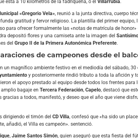
ue está a 10 kilómetros de la fadriqueña, o el
Villarrubia
.
unicipal «Gregorio Vela»
, reunió a la junta directiva, cuerpo té
da gratitud y fervor religioso. La plantilla del primer equipo, 
gioso para ofrecer formalmente las «notas de matrícula de honor»
adra depositó flores y una camiseta ante la imagen del
Santísimo
nes del
Grupo II de la Primera Autonómica Preferente
.
laraciones de campeones desde el bal
on un magnífico ambiente festivo en el mediodía del sábado, 30
Ayuntamiento
y posteriormente rindió tributo a toda la afición y 
ieron el apoyo prestado al equipo desde todos los frentes para l
n amplio bagaje en
Tercera Federación
,
Capelo
, destacó que est
s gracias a todos, manifestó, y deseo que el año que viene disf
 dirigiendo el timón del
CD Villa
, confesó que «ha sido un place
e, añadió, el Villa es campeón». sentenció.
rique
,
Jaime Santos Simón
, quien aseguró que esta fiesta del fú