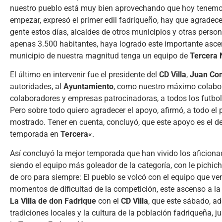
nuestro pueblo está muy bien aprovechando que hoy tenem
empezar, expresó el primer edil fadriqueño, hay que agradec
gente estos días, alcaldes de otros municipios y otras pers
apenas 3.500 habitantes, haya logrado este importante asce
municipio de nuestra magnitud tenga un equipo de
Tercera 
El último en intervenir fue el presidente del
CD Villa
,
Juan Co
autoridades, al
Ayuntamiento
, como nuestro máximo colabor
colaboradores y empresas patrocinadoras, a todos los futbolis
Pero sobre todo quiero agradecer el apoyo, afirmó, a todo el
mostrado. Tener en cuenta, concluyó, que este apoyo es el d
temporada en
Tercera
«.
Así concluyó la mejor temporada que han vivido los aficionad
siendo el equipo más goleador de la categoría, con le pichichi
de oro para siempre: El pueblo se volcó con el equipo que ve
momentos de dificultad de la competición, este ascenso a la 
La Villa de don Fadrique
con el
CD Villa
, que este sábado, a
tradiciones locales y la cultura de la población fadriqueña,