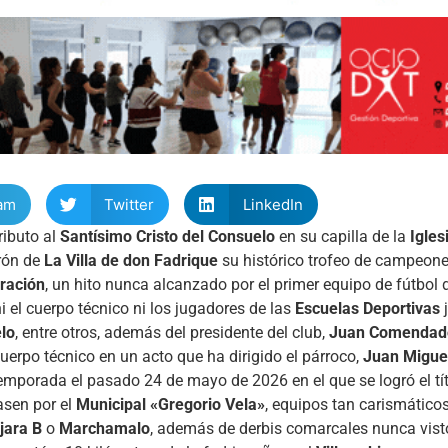
am
Twitter
LinkedIn
ributo al
Santísimo Cristo del Consuelo
en su capilla de la
Igles
trón de
La Villa de don Fadrique
su histórico trofeo de campeones
ración
, un hito nunca alcanzado por el primer equipo de fútbol 
i el cuerpo técnico ni los jugadores de las
Escuelas Deportivas
j
lo
, entre otros, además del presidente del club,
Juan Comendad
 cuerpo técnico en un acto que ha dirigido el párroco,
Juan Migue
temporada el pasado 24 de mayo de 2026 en el que se logró el tít
asen por el
Municipal «Gregorio Vela»
, equipos tan carismático
jara B
o
Marchamalo
, además de derbis comarcales nunca vist