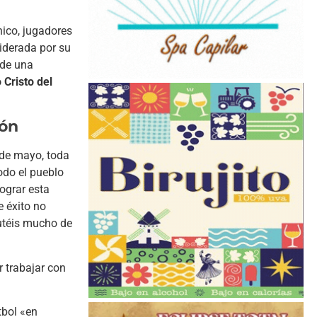
cnico, jugadores
liderada por su
 de una
 Cristo del
cón
 de mayo, toda
todo el pueblo
ograr esta
e éxito no
rutéis mucho de
r trabajar con
tbol «en