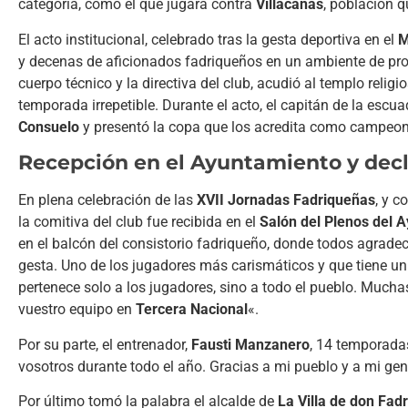
categoría, como el que jugará contra
Villacañas
, población q
El acto institucional, celebrado tras la gesta deportiva en el
M
y decenas de aficionados fadriqueños en un ambiente de profun
cuerpo técnico y la directiva del club, acudió al templo reli
temporada irrepetible. Durante el acto, el capitán de la escu
Consuelo
y presentó la copa que los acredita como campeo
Recepción en el Ayuntamiento y dec
En plena celebración de las
XVII Jornadas Fadriqueñas
, y c
la comitiva del club fue recibida en el
Salón del Plenos del 
en el balcón del consistorio fadriqueño, donde todos agradec
gesta. Uno de los jugadores más carismáticos y que tiene u
pertenece solo a los jugadores, sino a todo el pueblo. Mucha
vuestro equipo en
Tercera Nacional
«.
Por su parte, el entrenador,
Fausti Manzanero
, 14 temporadas
vosotros durante todo el año. Gracias a mi pueblo y a mi gent
Por último tomó la palabra el alcalde de
La Villa de don Fad