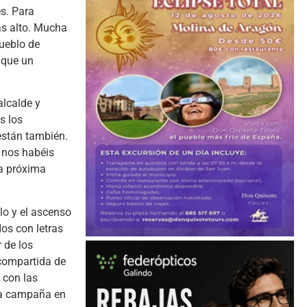
s. Para
ás alto. Mucha
pueblo de
 que un
alcalde y
s los
 están también.
 nos habéis
la próxima
lo y el ascenso
os con letras
 de los
 compartida de
 con las
ima campaña en