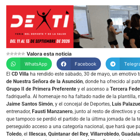
Valora esta noticia
WhatsApp
Facebook
Telegr
El
CD Villa
ha rendido este sábado, 30 de mayo, un emotivo t
de Nuestra Señora de la Asunción
, donde ha ofrecido al pa
Grupo II de Primera Preferente
y el ascenso a
Tercera Fede
fadriqueña. Al homenaje no ha faltado nadie de la plantilla, n
Jaime Santos Simón
, y el concejal de Deportes,
Luis Palazue
entrenador,
Fausti Manzanero
, junto al resto de directivos y
que tampoco se perdió el partido de la última jornada de la 
perseguido acceso a una categoría nacional, que hará que p
Toledo
, el
Illescas
,
Quintanar del Rey
,
Villarrobledo
,
Guadala