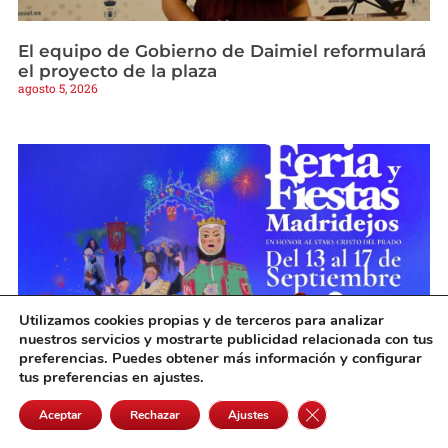
El equipo de Gobierno de Daimiel reformulará
el proyecto de la plaza
agosto 5, 2026
Utilizamos cookies propias y de terceros para analizar
nuestros servicios y mostrarte publicidad relacionada con tus
preferencias. Puedes obtener más información y configurar
tus preferencias en ajustes.
Víctor Corts Rodríguez gana el XLI Concurso
del cartel anunciador de la Feria de
Cerrar el banner de 
Aceptar
Rechazar
Ajustes
Madridejos 2026
agosto 5, 2026