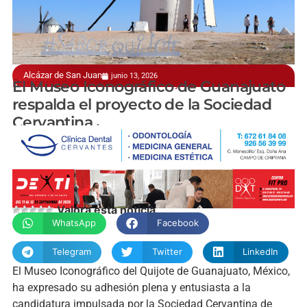
Alcázar de San Juan
junio 13, 2026
Dos ciudades hermanadas a uno y otro lado del Atlántico
El Museo Iconográfico de Guanajuato
respalda el proyecto de la Sociedad
Cervantina
manchainformacion.com
Valora esta noticia
WhatsApp
Facebook
Telegram
Twitter
LinkedIn
El Museo Iconográfico del Quijote de Guanajuato, México,
ha expresado su adhesión plena y entusiasta a la
candidatura impulsada por la Sociedad Cervantina de