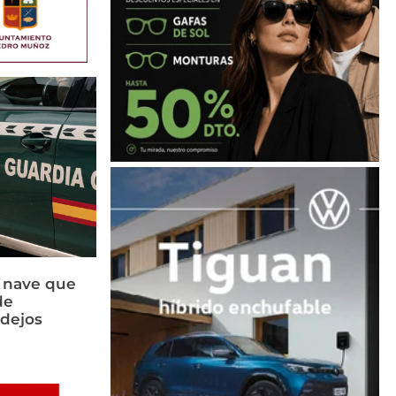
a nave que
de
idejos