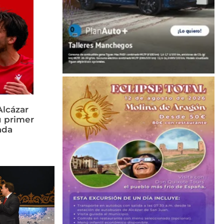
Alcázar
u primer
ada