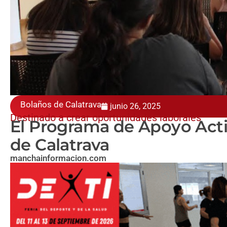
Bolaños de Calatrava
junio 26, 2025
Destinado a crear oportunidades laborales
El Programa de Apoyo Acti
de Calatrava
manchainformacion.com