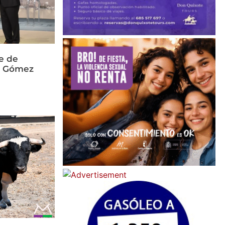
e de
és Gómez