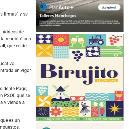
s firmas” y se
 hídricos de
 la reunión” con
all
, que es de
ducativo
entrada en vigor
esidente Page,
a un PSOE que se
la vivienda a
“que es un
impuestos,