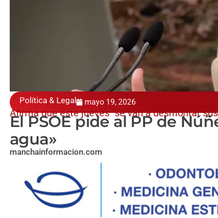
Política & Legal
mayo 19, 2026
Afirma que este jueves “se van a desmontar sus
El PSOE pide al PP de Núñ
agua»
manchainformacion.com