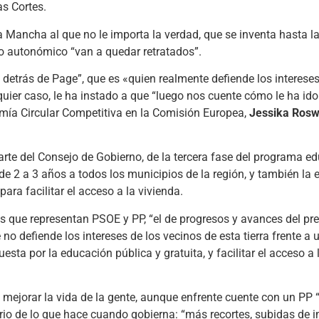
as Cortes.
 Mancha al que no le importa la verdad, que se inventa hasta la
o autonómico “van a quedar retratados”.
e detrás de Page”, que es «quien realmente defiende los intereses
quier caso, le ha instado a que “luego nos cuente cómo le ha ido
omía Circular Competitiva en la Comisión Europea,
Jessika Rosw
arte del Consejo de Gobierno, de la tercera fase del programa e
 de 2 a 3 años a todos los municipios de la región, y también la 
ara facilitar el acceso a la vivienda.
s que representan PSOE y PP, “el de progresos y avances del pr
 no defiende los intereses de los vecinos de esta tierra frente 
esta por la educación pública y gratuita, y facilitar el acceso a 
ejorar la vida de la gente, aunque enfrente cuente con un PP 
rario de lo que hace cuando gobierna: “más recortes, subidas de 