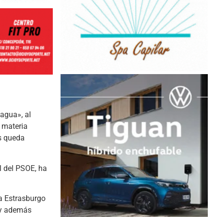
 agua», al
n materia
es queda
l del PSOE, ha
 a Estrasburgo
a y además