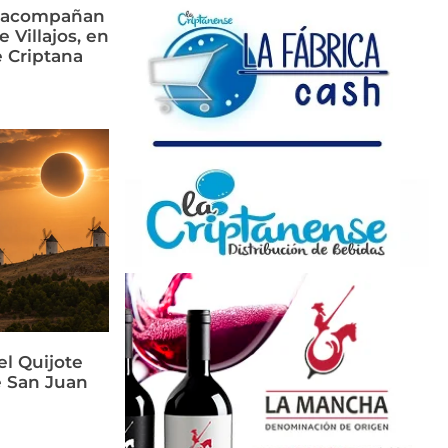
s acompañan
e Villajos, en
 Criptana
el Quijote
e San Juan