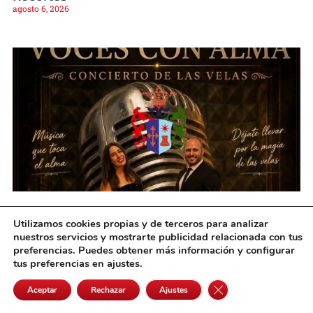
agosto 6, 2026
Villanueva de Alcardete vivirá una noche
Utilizamos cookies propias y de terceros para analizar
mágica de música bajo la luz de las velas
nuestros servicios y mostrarte publicidad relacionada con tus
agosto 6, 2026
preferencias. Puedes obtener más información y configurar
tus preferencias en ajustes.
Cerrar el banner de 
Aceptar
Rechazar
Ajustes