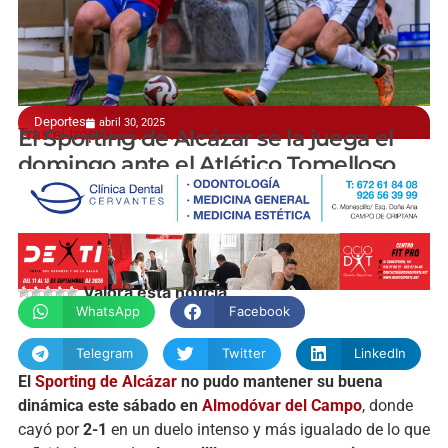
Deportes
abril 30, 2025
Tras el tropiezo en Almodóvar
El Sporting de Alcázar se la juega el
domingo ante el Atlético Tomelloso
manchainformacion.com
Valora esta noticia
WhatsApp
Facebook
Telegram
Twitter
LinkedIn
El
Sporting de Alcázar
no pudo mantener su buena
dinámica este sábado en
Almodóvar del Campo
, donde
cayó por
2-1
en un duelo intenso y más igualado de lo que