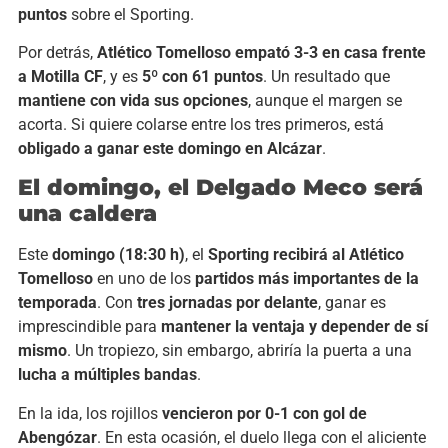
puntos
sobre el Sporting.
Por detrás,
Atlético Tomelloso empató 3-3 en casa frente
a Motilla CF
, y es
5º con 61 puntos
. Un resultado que
mantiene con vida sus opciones
, aunque el margen se
acorta. Si quiere colarse entre los tres primeros, está
obligado a ganar este domingo en Alcázar
.
El domingo, el Delgado Meco será
una caldera
Este
domingo (18:30 h)
, el
Sporting recibirá al Atlético
Tomelloso
en uno de los
partidos más importantes de la
temporada
. Con
tres jornadas por delante
, ganar es
imprescindible para
mantener la ventaja y depender de sí
mismo
. Un tropiezo, sin embargo, abriría la puerta a una
lucha a múltiples bandas
.
En la ida, los rojillos
vencieron por 0-1 con gol de
Abengózar
. En esta ocasión, el duelo llega con el aliciente