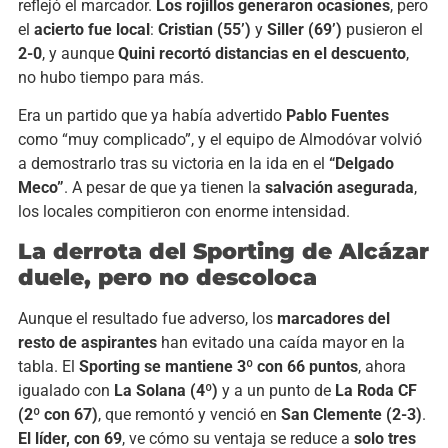
reflejó el marcador.
Los rojillos generaron ocasiones
, pero
el
acierto fue local
:
Cristian (55’)
y
Siller (69’)
pusieron el
2-0
, y aunque
Quini recortó distancias en el descuento
,
no hubo tiempo para más.
Era un partido que ya había advertido
Pablo Fuentes
como “muy complicado”, y el equipo de Almodóvar volvió
a demostrarlo tras su victoria en la ida en el
“Delgado
Meco”
. A pesar de que ya tienen la
salvación asegurada
,
los locales compitieron con enorme intensidad.
La derrota del Sporting de Alcázar
duele, pero no descoloca
Aunque el resultado fue adverso, los
marcadores del
resto de aspirantes
han evitado una caída mayor en la
tabla. El
Sporting se mantiene 3º con 66 puntos
, ahora
igualado con
La Solana (4º)
y a un punto de
La Roda CF
(2º con 67)
, que remontó y venció en
San Clemente (2-3)
.
El líder, con 69
, ve cómo su ventaja se reduce a
solo tres