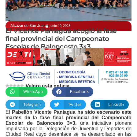
Alcázar de San Juan
junio 10, 2025
Iniciativa impulsada por la Delegación de Juventud
El Vicente Paniagua acogió la fase
final provincial del Campeonato
Escolar de Baloncesto 3×3
manchainformacion.com
Valora esta noticia
WhatsApp
Facebook
Telegram
Twitter
LinkedIn
El
Pabellón Vicente Paniagua ha sido escenario este
martes de la fase final provincial del Campeonato
Escolar de Baloncesto 3×3,
una iniciativa pionera
impulsada por la Delegación de Juventud y Deportes de
Ciudad Real cuyo desenlace se ha desarrollado en las