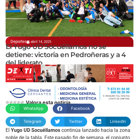
Deportes
abril 14, 2025
9 jornadas sin perder
El Yugo UD Socuéllamos no se
detiene: victoria en Pedroñeras y a 4
del liderato
Carlos Garrido
Valora esta noticia
WhatsApp
Facebook
Telegram
Twitter
LinkedIn
El
Yugo UD Socuéllamos
continúa lanzado hacia la zona
noble de la tabla. Este pasado fin de semana, el conjunto