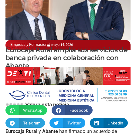
Empresa y Formación
mayo 14, 2026
Para acceder a nuevos servicios especializados
Eurocaja Rural amplía sus servicios de
banca privada en colaboración con
Abante
manchainformacion.com
Valora esta noticia
WhatsApp
Facebook
Telegram
Twitter
LinkedIn
Eurocaja Rural
y
Abante
han firmado un acuerdo de