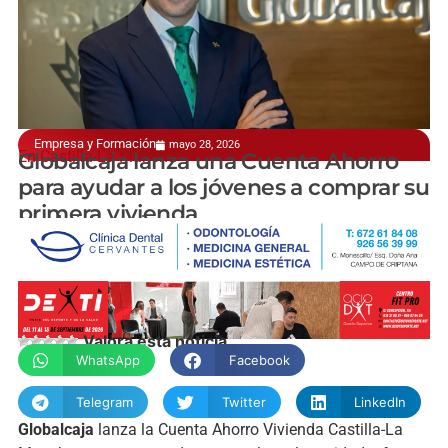
Empresa y Formación
mayo 28, 2026
En Castilla-La Mancha
Globalcaja lanza una Cuenta Ahorro
para ayudar a los jóvenes a comprar su
primera vivienda
manchainformacion.com
Valora esta noticia
WhatsApp
Facebook
Telegram
Twitter
LinkedIn
Globalcaja
lanza la Cuenta Ahorro Vivienda Castilla-La