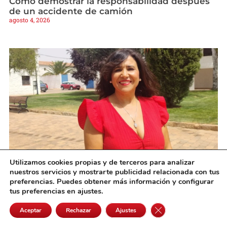
Cómo demostrar la responsabilidad después
de un accidente de camión
agosto 4, 2026
Utilizamos cookies propias y de terceros para analizar
«En Cinco Casas somos una gran familia y
nuestros servicios y mostrarte publicidad relacionada con tus
queremos que estas fiestas sean un
preferencias. Puedes obtener más información y configurar
reencuentro para todos»
tus preferencias en ajustes.
agosto 3, 2026
Cerrar el banner de 
Aceptar
Rechazar
Ajustes