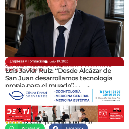
Empresa y Formación
junio 19, 2026
CEO Grupo Ingeniería de Supervisión y Control-RGS2–
Novagas Criogenia
Luis Javier Ruiz: “Desde Alcázar de
San Juan desarrollamos tecnología
propia para el mundo”
manchainformacion.com / Nuria Villacañas
(
2
votos, promedio:
5,00
de 5)
WhatsApp
Facebook