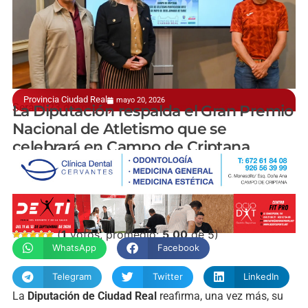
Provincia Ciudad Real
mayo 20, 2026
Será el 23 de mayo y contará con más de 250 atletas
La Diputación respalda el Gran Premio
Nacional de Atletismo que se
celebrará en Campo de Criptana
manchainformacion.com
(
1
votos, promedio:
5,00
de 5)
WhatsApp
Facebook
Telegram
Twitter
LinkedIn
La
Diputación de Ciudad Real
reafirma, una vez más, su