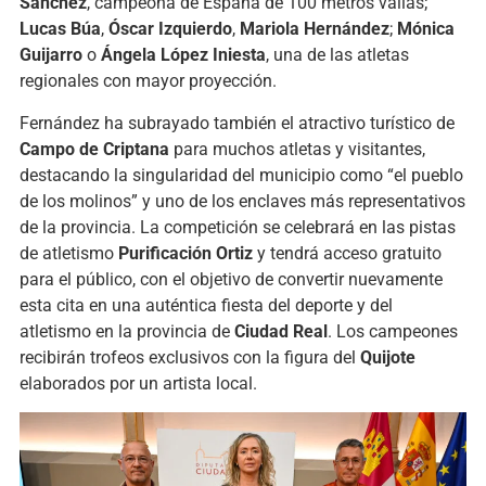
Sánchez
, campeona de España de 100 metros vallas;
Lucas Búa
,
Óscar Izquierdo
,
Mariola Hernández
;
Mónica
Guijarro
o
Ángela López Iniesta
, una de las atletas
regionales con mayor proyección.
Fernández ha subrayado también el atractivo turístico de
Campo de Criptana
para muchos atletas y visitantes,
destacando la singularidad del municipio como “el pueblo
de los molinos” y uno de los enclaves más representativos
de la provincia. La competición se celebrará en las pistas
de atletismo
Purificación Ortiz
y tendrá acceso gratuito
para el público, con el objetivo de convertir nuevamente
esta cita en una auténtica fiesta del deporte y del
atletismo en la provincia de
Ciudad Real
. Los campeones
recibirán trofeos exclusivos con la figura del
Quijote
elaborados por un artista local.