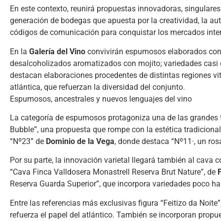
En este contexto, reunirá propuestas innovadoras, singulare
generación de bodegas que apuesta por la creatividad, la aut
códigos de comunicación para conquistar los mercados inte
En la
Galería del Vino
convivirán espumosos elaborados con Mo
desalcoholizados aromatizados con mojito; variedades casi e
destacan elaboraciones procedentes de distintas regiones vi
atlántica, que refuerzan la diversidad del conjunto.
Espumosos, ancestrales y nuevos lenguajes del vino
La categoría de espumosos protagoniza una de las grandes 
Bubble”, una propuesta que rompe con la estética tradiciona
“Nº23” de
Dominio de la Vega
, donde destaca “Nº11·, un ro
Por su parte, la innovación varietal llegará también al cav
“Cava Finca Valldosera Monastrell Reserva Brut Nature”, de
Reserva Guarda Superior”, que incorpora variedades poco h
Entre las referencias más exclusivas figura “Feitizo da Noite”
refuerza el papel del atlántico. También se incorporan propu