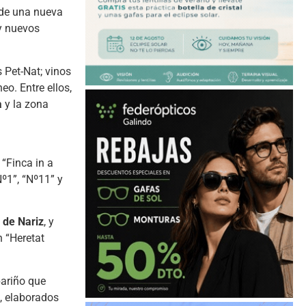
 de una nueva
 y nuevos
 Pet-Nat; vinos
o. Entre ellos,
a
y la zona
“Finca in a
º1”, “Nº11” y
 de Nariz
, y
 “Heretat
ariño que
, elaborados