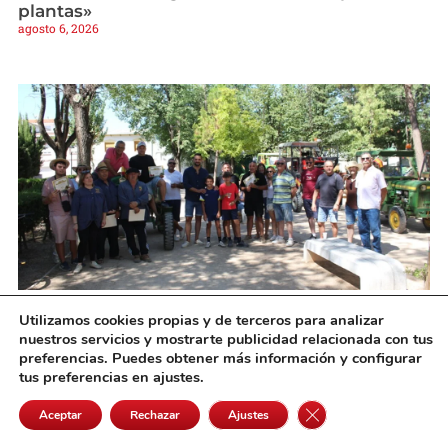
plantas»
agosto 6, 2026
Utilizamos cookies propias y de terceros para analizar
Pedro Muñoz rinde homenaje a sus
nuestros servicios y mostrarte publicidad relacionada con tus
agricultores con el tradicional almuerzo y
preferencias. Puedes obtener más información y configurar
desfile de tractores antiguos
tus preferencias en ajustes.
agosto 6, 2026
Cerrar el banner de 
Aceptar
Rechazar
Ajustes