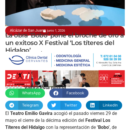
Alcázar de San Juan
junio 1, 2026
En el Teatro Emilio Gavira
La obra ‘Bobo’ pone el broche de oro a
un exitoso X Festival ‘Los títeres del
Hidalgo’
manchainformacion.com
Valora esta noticia
WhatsApp
Facebook
Telegram
Twitter
LinkedIn
El
Teatro Emilio Gavira
acogió el pasado viernes 29 de
mayo el cierre de la décima edición del
Festival Los
Títeres del Hidalgo
con la representación de
‘Bobo’
, de