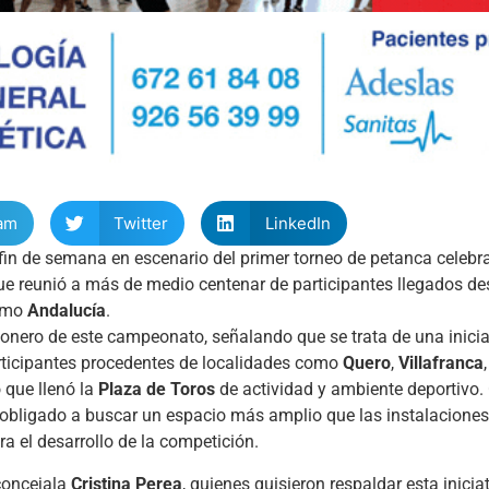
am
Twitter
LinkedIn
 fin de semana en escenario del primer torneo de petanca celebr
e reunió a más de medio centenar de participantes llegados des
como
Andalucía
.
pionero de este campeonato, señalando que se trata de una inicia
rticipantes procedentes de localidades como
Quero
,
Villafranca
 que llenó la
Plaza de Toros
de actividad y ambiente deportivo. 
a obligado a buscar un espacio más amplio que las instalaciones
a el desarrollo de la competición.
concejala
Cristina Perea
, quienes quisieron respaldar esta iniciati