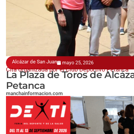
Alcázar de San Juan
mayo 25, 2026
Cita organizada por el Club Deportivo Petanca
La Plaza de Toros de Alcáz
Petanca
manchainformacion.com