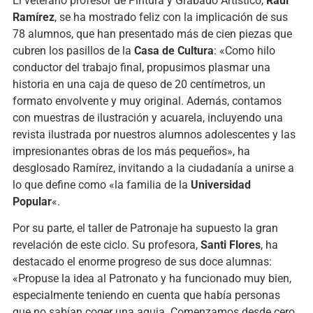
El veterano profesor de Pintura y Grabado Artístico,
Raúl
Ramírez
, se ha mostrado feliz con la implicación de sus
78 alumnos, que han presentado más de cien piezas que
cubren los pasillos de la
Casa de Cultura
: «Como hilo
conductor del trabajo final, propusimos plasmar una
historia en una caja de queso de 20 centímetros, un
formato envolvente y muy original. Además, contamos
con muestras de ilustración y acuarela, incluyendo una
revista ilustrada por nuestros alumnos adolescentes y las
impresionantes obras de los más pequeños», ha
desglosado Ramírez, invitando a la ciudadanía a unirse a
lo que define como «la familia de la
Universidad
Popular
«.
Por su parte, el taller de Patronaje ha supuesto la gran
revelación de este ciclo. Su profesora,
Santi Flores
, ha
destacado el enorme progreso de sus doce alumnas:
«Propuse la idea al Patronato y ha funcionado muy bien,
especialmente teniendo en cuenta que había personas
que no sabían coger una aguja. Comenzamos desde cero,