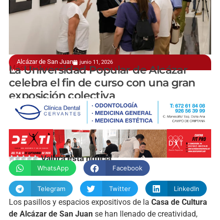
Alcázar de San Juan
junio 11, 2026
Más de cien obras en la Casa de Cultura
La Universidad Popular de Alcázar
celebra el fin de curso con una gran
exposición colectiva
manchainformacion.com
Valora esta noticia
WhatsApp
Facebook
Telegram
Twitter
LinkedIn
Los pasillos y espacios expositivos de la
Casa de Cultura
de Alcázar de San Juan
se han llenado de creatividad,