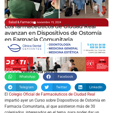
Salud & Farmacia
noviembre 19, 2024
Al curso asistieron más de 30 colegiados
Los farmacéuticos de Ciudad Real
avanzan en Dispositivos de Ostomía
en Farmacia Comunitaria
manchainformacion.com
Valora esta noticia
WhatsApp
Facebook
Telegram
Twitter
LinkedIn
El
Colegio Oficial de Farmacéuticos de Ciudad Real
impartió ayer un Curso sobre Dispositivos de Ostomía en
Farmacia Comunitaria, al que asistieron más de 30
colegiados, interesados en el tema, para poder dar un