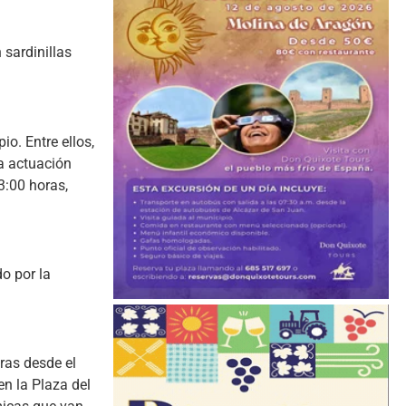
 sardinillas
io. Entre ellos,
na actuación
3:00 horas,
o por la
oras desde el
en la Plaza del