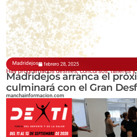
Madridejos
febrero 28, 2025
Hay programados desfiles, concursos, talleres 
Madridejos arranca el próx
culminará con el Gran Desfi
manchainformacion.com