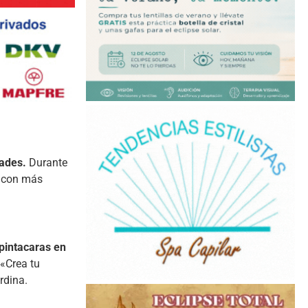
dades.
Durante
n con más
 pintacaras en
 «Crea tu
rdina.