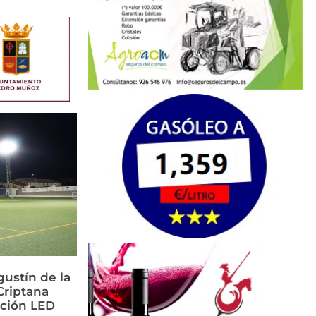
ustín de la
riptana
ación LED