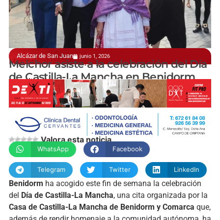
Alcázar de San Juan
junio 1, 2026
Marcos Galván fue el pregonero
Melchor asiste a la celebración del Día
de Castilla-La Mancha en Benidorm
manchainformacion.com
Valora esta noticia
WhatsApp
Facebook
Telegram
Twitter
LinkedIn
Benidorm
ha acogido este fin de semana la celebración
del
Día de Castilla-La Mancha
, una cita organizada por la
Casa de Castilla-La Mancha de Benidorm y Comarca
que,
además de rendir homenaje a la comunidad autónoma, ha