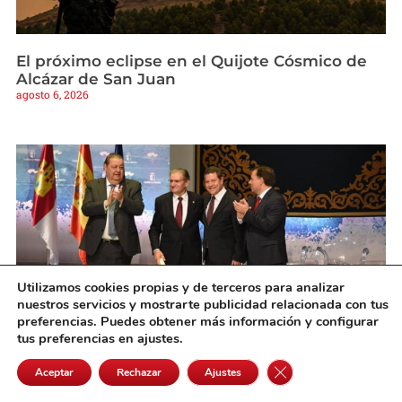
El próximo eclipse en el Quijote Cósmico de
Alcázar de San Juan
agosto 6, 2026
Utilizamos cookies propias y de terceros para analizar
nuestros servicios y mostrarte publicidad relacionada con tus
preferencias. Puedes obtener más información y configurar
tus preferencias en ajustes.
Fallece el expresidente de Eurocaja Rural,
Cerrar el banner de 
Aceptar
Rechazar
Ajustes
Andrés Gómez Mora, a los 89 años
agosto 6, 2026