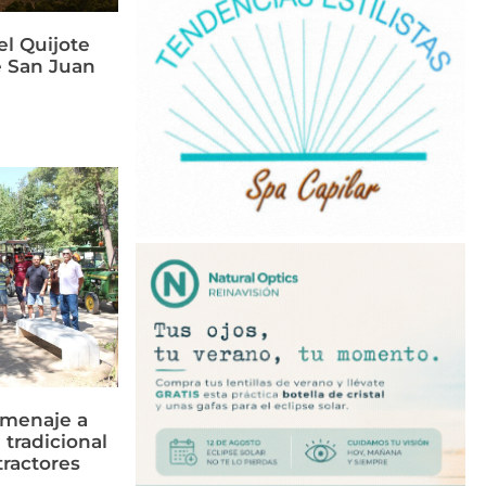
el Quijote
e San Juan
omenaje a
 tradicional
tractores