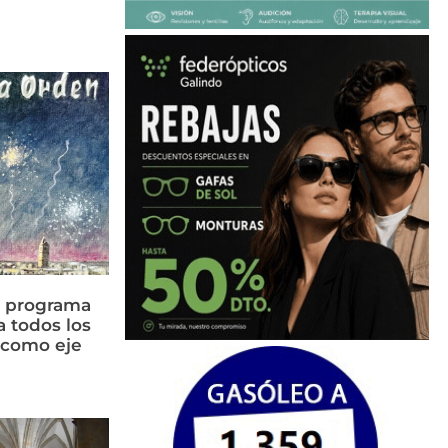
n programa
a todos los
n como eje