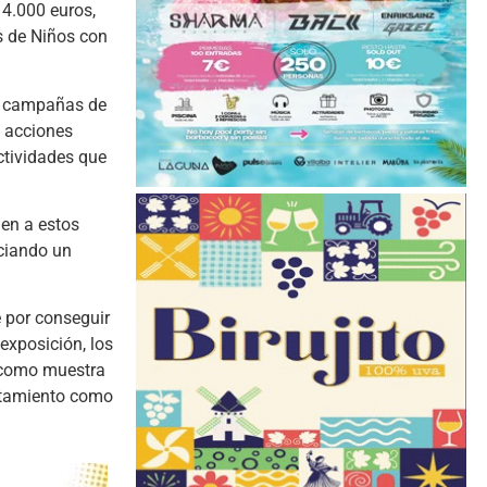
 4.000 euros,
s de Niños con
es campañas de
s acciones
actividades que
den a estos
iciando un
 por conseguir
 exposición, los
 como muestra
untamiento como