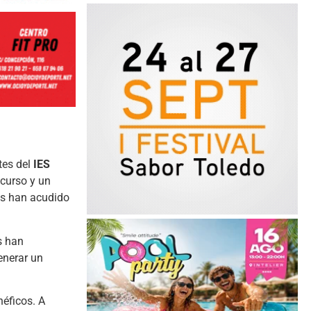
tes del
IES
 curso y un
es han acudido
s han
enerar un
néficos. A