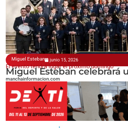
Miguel Esteban
junio 15, 2026
El evento tendrá lugar el próximo domingo
Miguel Esteban celebrará 
manchainformacion.com