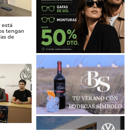
 está
os tengan
ías de