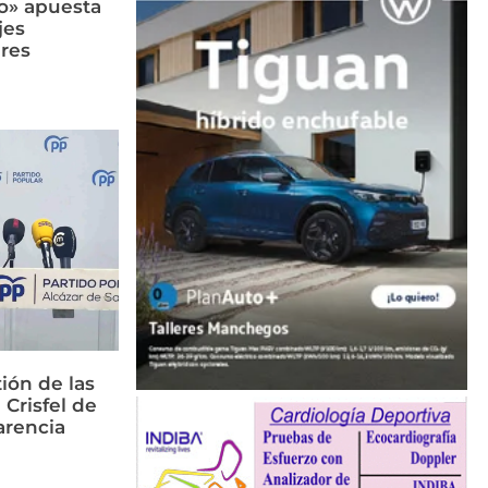
llo» apuesta
jes
res
ión de las
 Crisfel de
arencia