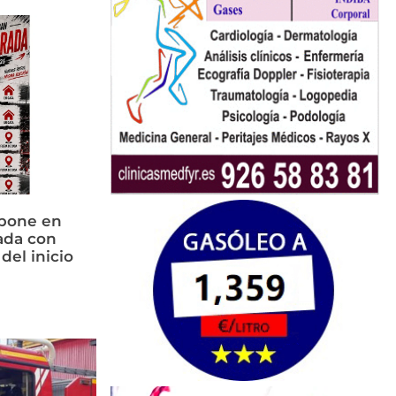
 pone en
ada con
del inicio