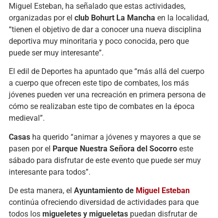
Miguel
Esteban,
ha
señalado
que
estas
actividades,
organizadas
por
el
club
Bohurt
La
Mancha
en
la
localidad,
“
tienen
el
objetivo
de
dar
a
conocer
una
nueva
disciplina
deportiva
muy
minoritaria
y
poco
conocida,
pero
que
puede
ser
muy
interesante”.
El
edil
de
Deportes
ha
apuntado
que “
más
allá
del
cuerpo
a
cuerpo
que
ofrecen
este
tipo
de
combates,
los
más
jóvenes
pueden
ver
una
recreación
en
primera
persona
de
cómo
se
realizaban
este
tipo
de
combates
en
la
época
medieval”.
Casas
ha
querido “
animar
a
jóvenes
y
mayores
a
que
se
pasen
por
el
Parque
Nuestra
Señora
del
Socorro
este
sábado
para
disfrutar
de
este
evento
que
puede
ser
muy
interesante
para
todos”.
De
esta
manera,
el
Ayuntamiento
de
Miguel
Esteban
continúa
ofreciendo
diversidad
de
actividades
para
que
todos
los
migueletes
y
migueletas
puedan
disfrutar
de