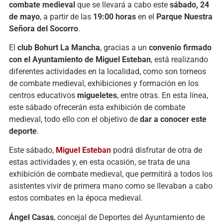
combate
medieval
que
se
llevará
a
cabo
este
sábado,
24
de
mayo
,
a
partir
de
las
19:
00
horas
en
el
Parque
Nuestra
Señora
del
Socorro
.
El
club
Bohurt
La
Mancha
,
gracias
a
un
convenio
firmado
con
el
Ayuntamiento
de
Miguel
Esteban
,
está
realizando
diferentes
actividades
en
la
localidad,
como
son
torneos
de
combate
medieval,
exhibiciones
y
formación
en
los
centros
educativos
migueletes
,
entre
otras.
En
esta
línea,
este
sábado
ofrecerán
esta
exhibición
de
combate
medieval,
todo
ello
con
el
objetivo
de
dar
a
conocer
este
deporte
.
Este
sábado,
Miguel
Esteban
podrá
disfrutar
de
otra
de
estas
actividades
y,
en
esta
ocasión,
se
trata
de
una
exhibición
de
combate
medieval,
que
permitirá
a
todos
los
asistentes
vivir
de
primera
mano
como
se
llevaban
a
cabo
estos
combates
en
la
época
medieval.
Ángel
Casas
,
concejal
de
Deportes
del
Ayuntamiento
de