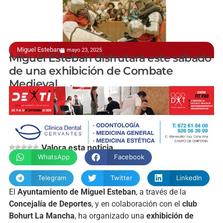
Miguel Esteban
mayo 23, 2025
A las 19:00 horas en el Parque Nuestra Señora del Socorro
Miguel Esteban disfrutará este sábado
de una exhibición de Combate
Medieval
manchainformacion.com
Valora esta noticia
WhatsApp
Facebook
Telegram
Twitter
LinkedIn
El
Ayuntamiento
de
Miguel
Esteban
,
a
través
de
la
Concejalía
de
Deportes
,
y
en
colaboración
con
el
club
Bohurt
La
Mancha
,
ha
organizado
una
exhibición
de