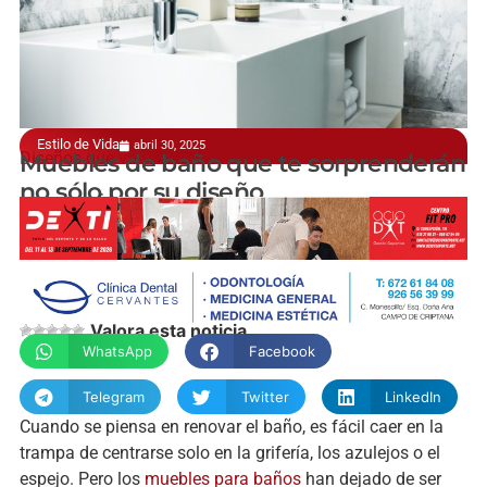
Estilo de Vida
abril 30, 2025
Diseños que van más allá de lo estético
Muebles de baño que te sorprenderán
no sólo por su diseño
manchainformacion.com
Valora esta noticia
WhatsApp
Facebook
Telegram
Twitter
LinkedIn
Cuando se piensa en renovar el baño, es fácil caer en la
trampa de centrarse solo en la grifería, los azulejos o el
espejo. Pero los
muebles para baños
han dejado de ser