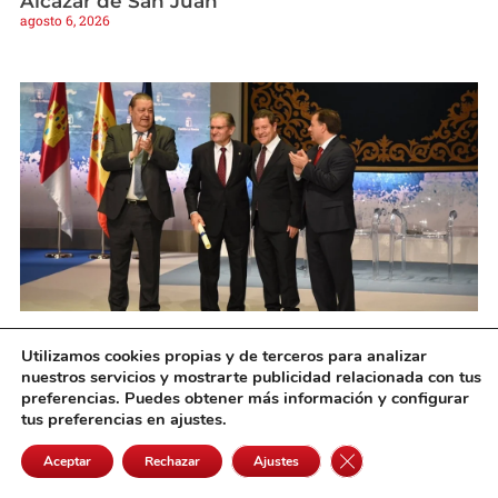
Alcázar de San Juan
agosto 6, 2026
Fallece el expresidente de Eurocaja Rural,
Utilizamos cookies propias y de terceros para analizar
Andrés Gómez Mora, a los 89 años
nuestros servicios y mostrarte publicidad relacionada con tus
agosto 6, 2026
preferencias. Puedes obtener más información y configurar
tus preferencias en ajustes.
Cerrar el banner de 
Aceptar
Rechazar
Ajustes