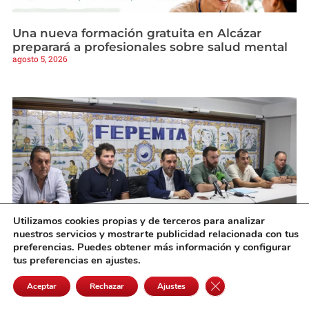
Una nueva formación gratuita en Alcázar
preparará a profesionales sobre salud mental
agosto 5, 2026
Utilizamos cookies propias y de terceros para analizar
nuestros servicios y mostrarte publicidad relacionada con tus
preferencias. Puedes obtener más información y configurar
Diputación y FEPEMTA promueven la
tus preferencias en ajustes.
transformación de su sede para convertirla en
Cerrar el banner de 
un centro empresarial
Aceptar
Rechazar
Ajustes
agosto 5, 2026