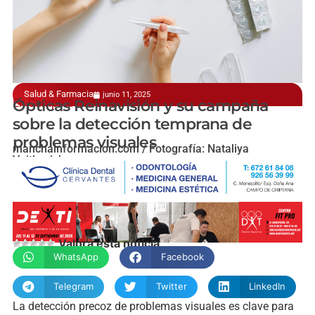
Salud & Farmacia
junio 11, 2025
En Campo de Criptana
Ópticas Reinavisión y su campaña
sobre la detección temprana de
problemas visuales
manchainformacion.com / Fotografía: Nataliya
Vaitkevich
Valora esta noticia
WhatsApp
Facebook
Telegram
Twitter
LinkedIn
La detección precoz de problemas visuales es clave para