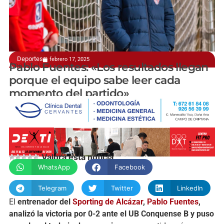
Deportes
febrero 17, 2025
Analiza la victoria por 0-2 ante el UB Conquense B
Pablo Fuentes: «Los resultados llegan
porque el equipo sabe leer cada
momento del partido»
manchainformacion.com
Valora esta noticia
WhatsApp
Facebook
Telegram
Twitter
LinkedIn
El
entrenador del
Sporting de Alcázar
,
Pablo Fuentes
,
analizó la victoria por 0-2 ante el UB Conquense B y puso