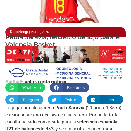
Deportes
junio 10, 2025
Tiene 21 años de edad
Paula Saravia, refuerzo de lujo para el
Valencia Basket
@jesusvillajos
Valora esta noticia
WhatsApp
Facebook
Telegram
Twitter
LinkedIn
La jugadora alcazareña
Paula Saravia
(21 años, 1,85 m)
encara un verano decisivo en su carrera. Por un lado, la
escolta ha sido convocada para la
selección española
U21 de baloncesto 3×3
, y se encuentra concentrada