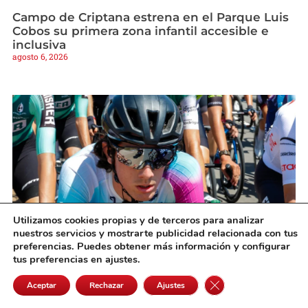
Campo de Criptana estrena en el Parque Luis
Cobos su primera zona infantil accesible e
inclusiva
agosto 6, 2026
Utilizamos cookies propias y de terceros para analizar
nuestros servicios y mostrarte publicidad relacionada con tus
preferencias. Puedes obtener más información y configurar
Rubén y Mario García Galán afrontan la Vuelta
tus preferencias en ajustes.
a Castilla-La Mancha Leader en forma
Cerrar el banner de 
agosto 6, 2026
Aceptar
Rechazar
Ajustes