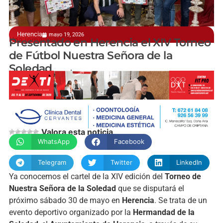
Herencia
mayo 19, 2026
Una jornada de convivencia y deportividad
Presentado en Herencia el XIV Torneo
de Fútbol Nuestra Señora de la
Soledad
manchainformacion.com
Valora esta noticia
WhatsApp
Facebook
Telegram
Twitter
LinkedIn
Ya conocemos el cartel de la XIV edición del
Torneo de
Nuestra Señora de la Soledad
que se disputará el
próximo sábado 30 de mayo en
Herencia
. Se trata de un
evento deportivo organizado por la
Hermandad de la