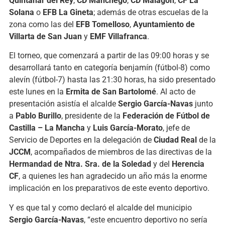
Quintanar del Rey
,
CD Manchego
,
CD Malagón
,
CF La
Solana
o
EFB La Gineta
; además de otras escuelas de la
zona como las del
EFB Tomelloso
,
Ayuntamiento de
Villarta de San Juan
y
EMF Villafranca
.
El torneo, que comenzará a partir de las 09:00 horas y se
desarrollará tanto en categoría benjamín (fútbol-8) como
alevín (fútbol-7) hasta las 21:30 horas, ha sido presentado
este lunes en la
Ermita de San Bartolomé
. Al acto de
presentación asistía el alcalde
Sergio García-Navas
junto
a
Pablo Burillo
, presidente de la
Federación de Fútbol de
Castilla – La Mancha
y
Luis García-Morato
, jefe de
Servicio de Deportes en la delegación de
Ciudad Real
de la
JCCM
, acompañados de miembros de las directivas de la
Hermandad de Ntra. Sra. de la Soledad
y del
Herencia
CF
, a quienes les han agradecido un año más la enorme
implicación en los preparativos de este evento deportivo.
Y es que tal y como declaró el alcalde del municipio
Sergio García-Navas
, “este encuentro deportivo no sería