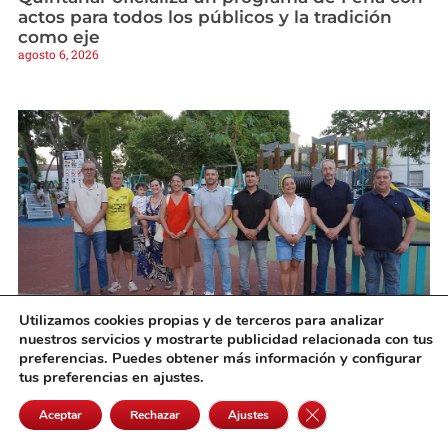
actos para todos los públicos y la tradición
como eje
agosto 6, 2026
Utilizamos cookies propias y de terceros para analizar
nuestros servicios y mostrarte publicidad relacionada con tus
Campo de Criptana estrena en el Parque Luis
preferencias. Puedes obtener más información y configurar
Cobos su primera zona infantil accesible e
tus preferencias en ajustes.
inclusiva
agosto 6, 2026
Cerrar el banner de 
Aceptar
Rechazar
Ajustes