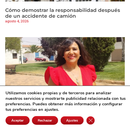
Cómo demostrar la responsabilidad después
de un accidente de camión
agosto 4, 2026
Utilizamos cookies propias y de terceros para analizar
nuestros servicios y mostrarte publicidad relacionada con tus
preferencias. Puedes obtener más información y configurar
«En Cinco Casas somos una gran familia y
tus preferencias en ajustes.
queremos que estas fiestas sean un
reencuentro para todos»
Cerrar el banner de 
Aceptar
Rechazar
Ajustes
agosto 3, 2026