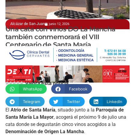
Alcázar de San Juan
junio 12, 2026
El próximo 9 de julio
Una cata con vinos DO La Mancha
también conmemorará el VIII
Centenario de Santa María
manchainformacion.com
Valora esta noticia
WhatsApp
Facebook
Telegram
Twitter
LinkedIn
El
Atrio de Santa María
, situado junto a la
Parroquia de
Santa María La Mayor
, acogerá el próximo 9 de julio una
cata donde se degustarán cinco vinos acogidos a la
Denominación de Origen La Mancha
.