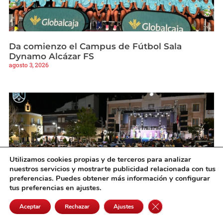
Da comienzo el Campus de Fútbol Sala
Dynamo Alcázar FS
agosto 3, 2026
Utilizamos cookies propias y de terceros para analizar
nuestros servicios y mostrarte publicidad relacionada con tus
preferencias. Puedes obtener más información y configurar
tus preferencias en ajustes.
Cerrar el banner de 
Aceptar
Rechazar
Ajustes
Socuéllamos da la bienvenida a su Feria y
Fiestas 2026 con una noche de pregón,