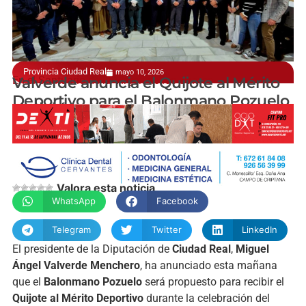
Provincia Ciudad Real
mayo 10, 2026
En el Santuario de la Virgen de los Santos
Valverde anuncia el Quijote al Mérito
Deportivo para el Balonmano Pozuelo
manchainformacion.com
Valora esta noticia
WhatsApp
Facebook
Telegram
Twitter
LinkedIn
El presidente de la Diputación de
Ciudad Real
,
Miguel
Ángel Valverde Menchero
, ha anunciado esta mañana
que el
Balonmano Pozuelo
será propuesto para recibir el
Quijote al Mérito Deportivo
durante la celebración del